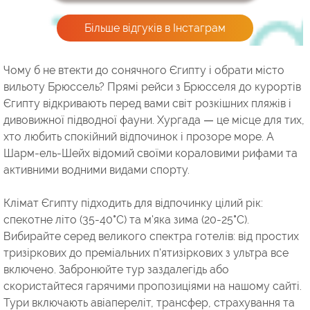
Більше відгуків в Інстаграм
Чому б не втекти до сонячного Єгипту і обрати місто
вильоту Брюссель? Прямі рейси з Брюсселя до курортів
Єгипту відкривають перед вами світ розкішних пляжів і
дивовижної підводної фауни. Хургада — це місце для тих,
хто любить спокійний відпочинок і прозоре море. А
Шарм-ель-Шейх відомий своїми кораловими рифами та
активними водними видами спорту.
Клімат Єгипту підходить для відпочинку цілий рік:
спекотне літо (35-40°C) та м'яка зима (20-25°C).
Вибирайте серед великого спектра готелів: від простих
тризіркових до преміальних п'ятизіркових з ультра все
включено. Забронюйте тур заздалегідь або
скористайтеся гарячими пропозиціями на нашому сайті.
Тури включають авіапереліт, трансфер, страхування та