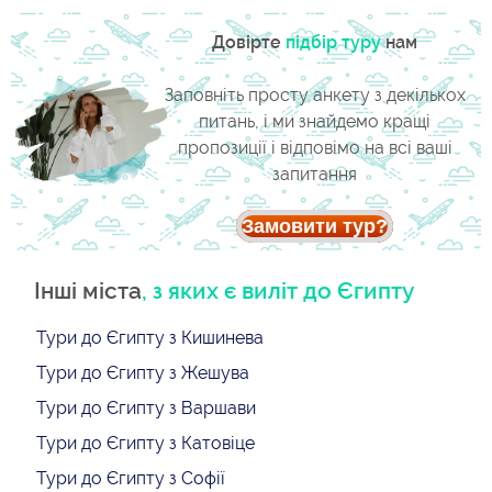
Довірте
підбір туру
нам
Заповніть просту анкету з декількох
питань, і ми знайдемо кращі
пропозиції і відповімо на всі ваші
запитання
Замовити тур?
Інші міста
, з яких є виліт до Єгипту
Тури до Єгипту з Кишинева
Тури до Єгипту з Жешува
Тури до Єгипту з Варшави
Тури до Єгипту з Катовіце
Тури до Єгипту з Софії