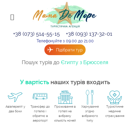
+38 (073) 514-55-15
+38 (093) 137-32-01
Телефонуйте з 09.00 до 21.00
Підібрати тур
Пошук турів до
Єгипту з Брюсселя
У вартість
наших турів входить
Авіапереліт у
Трансфер до
Проживання в
Харчування
Туристичне
два боки
готелю і
готелі на
згідно
медичне
обратно в
вибрану
вибраного
страхування
аеропорт
кількість ночей
типу