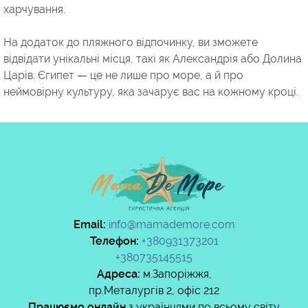
харчування.
На додаток до пляжного відпочинку, ви зможете
відвідати унікальні місця, такі як Александрія або Долина
Царів. Єгипет — це не лише про море, а й про
неймовірну культуру, яка зачарує вас на кожному кроці.
Email:
info@mamademore.com
Телефон:
+380931373201
+380735145515
Адреса:
м.Запоріжжя,
пр.Металургів 2, офіс 212
Працюємо онлайн
з
українцями по всьому світу